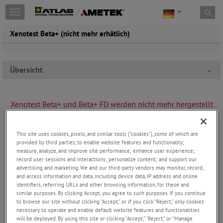
Toggle
navigation
Xenotest Beta+ (nicht mehr erhätlich)
Übersicht
-
Xenotest Beta+ und Beta+ FD werden nicht mehr hergestellt
und können nicht mehr bestellt werden. Bitte informieren
Sie sich über die Geräte Xenotest 220+/440 und die Ci
This site uses cookies, pixels, and similar tools (“cookies”), some of which are
Weather-Ometer-Reihe.
provided by third parties, to enable website features and functionality;
measure, analyze, and improve site performance; enhance user experience;
record user sessions and interactions; personalize content; and support our
advertising and marketing. We and our third-party vendors may monitor, record,
and access information and data, including device data, IP address and online
identifiers, referring URLs and other browsing information, for these and
similar purposes. By clicking Accept, you agree to such purposes. If you continue
to browse our site without clicking “Accept,” or if you click “Reject,” only cookies
necessary to operate and enable default website features and functionalities
will be deployed. By using this site or clicking “Accept,” “Reject,” or “Manage