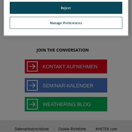
Technology B.V., Schweiz – englisch
Reject
Allgemeine Verkaufsbedingungen - Atlas Material Testing
Technology B.V., Schweiz - deutsch
Allgemeine Einkaufsbedingungen - Atlas MTT LLC, Mount
Manage Preferences
Prospect, USA & Atlas MTT GmbH, Linsengericht, Deutschland
JOIN THE CONVERSATION
Datenschutzrichtlinie
Cookie-Richtlinie
AMETEK.com