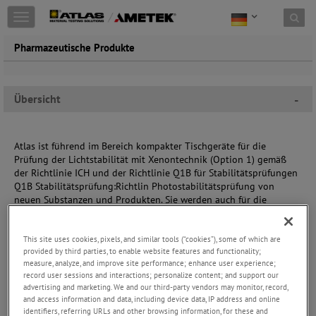
Toggle
navigation
Pharmazeutische Produkte
Übersicht
-
Atlas ist führend im Bereich kompakter Tischgeräte für die
Prüfung der Lichtstabilität mit Xenontechnik (Option 1) gemäß
der Richtlinie ICH und der Richtlinie Q1B für Stabilitätsprüfungen
Q1B Stabilitätsprüfung:Richtlin Photostabilitätsprüfung von
neuen Substanzen und Produkten.
Sie werden auch für die
Prüfung nach ICH-Richtlinie Q5C Stability Testing of
Biotechnological/Biological Products, VICH GL5 Stability Testing:
This site uses cookies, pixels, and similar tools (“cookies”), some of which are
Photostabilitätsprüfungen von tiermedizinischen Substanzen und
provided by third parties, to enable website features and functionality;
Produkten sowie anderen bezugnehmenden Normen.
measure, analyze, and improve site performance; enhance user experience;
record user sessions and interactions; personalize content; and support our
advertising and marketing. We and our third-party vendors may monitor, record,
and access information and data, including device data, IP address and online
identifiers, referring URLs and other browsing information, for these and